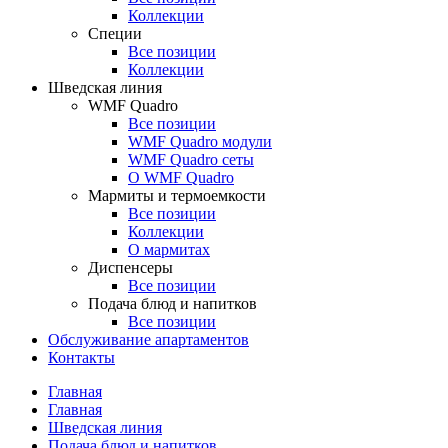
Коллекции
Специи
Все позиции
Коллекции
Шведская линия
WMF Quadro
Все позиции
WMF Quadro модули
WMF Quadro сеты
О WMF Quadro
Мармиты и термоемкости
Все позиции
Коллекции
О мармитах
Диспенсеры
Все позиции
Подача блюд и напитков
Все позиции
Обслуживание апартаментов
Контакты
Главная
Главная
Шведская линия
Подача блюд и напитков