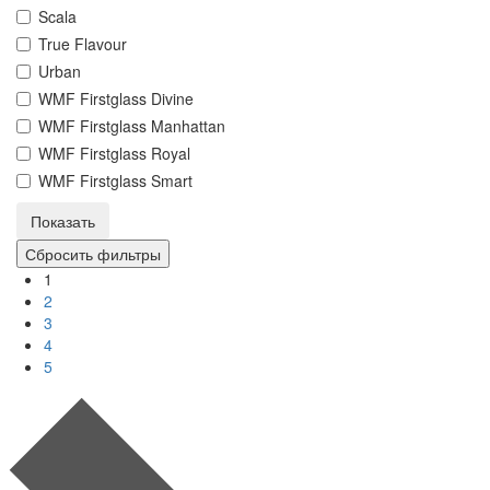
Scala
True Flavour
Urban
WMF Firstglass Divine
WMF Firstglass Manhattan
WMF Firstglass Royal
WMF Firstglass Smart
1
2
3
4
5