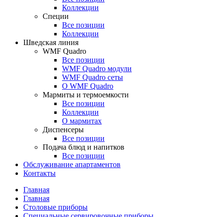
Коллекции
Специи
Все позиции
Коллекции
Шведская линия
WMF Quadro
Все позиции
WMF Quadro модули
WMF Quadro сеты
О WMF Quadro
Мармиты и термоемкости
Все позиции
Коллекции
О мармитах
Диспенсеры
Все позиции
Подача блюд и напитков
Все позиции
Обслуживание апартаментов
Контакты
Главная
Главная
Столовые приборы
Специальные сервировочные приборы